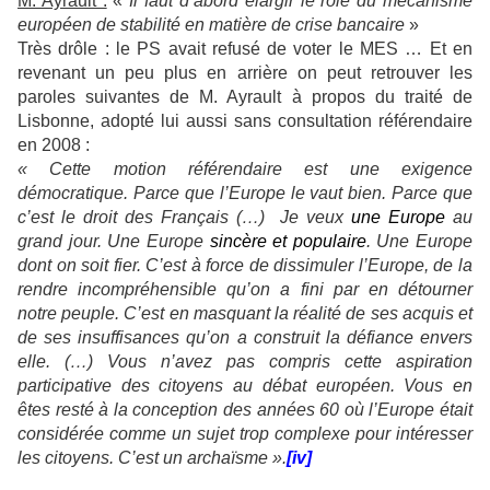
M. Ayrault :
«
Il faut d’abord élargir le rôle du mécanisme
européen de stabilité en matière de crise bancaire
»
Très drôle : le PS avait refusé de voter le MES … Et en
revenant un peu plus en arrière on peut retrouver les
paroles suivantes de M. Ayrault à propos du traité de
Lisbonne, adopté lui aussi sans consultation référendaire
en 2008 :
«
Cette motion référendaire est une exigence
démocratique. Parce que l’Europe le vaut bien. Parce que
c’est le droit des Français (…) Je veux
une Europe
au
grand jour. Une Europe
sincère et populaire
. Une Europe
dont on soit fier. C’est à force de dissimuler l’Europe, de la
rendre incompréhensible qu’on a fini par en détourner
notre peuple. C’est en masquant la réalité de ses acquis et
de ses insuffisances qu’on a construit la défiance envers
elle. (…) Vous n’avez pas compris cette aspiration
participative des citoyens au débat européen. Vous en
êtes resté à la conception des années 60 où l’Europe était
considérée comme un sujet trop complexe pour intéresser
les citoyens. C’est un archaïsme ».
[iv]