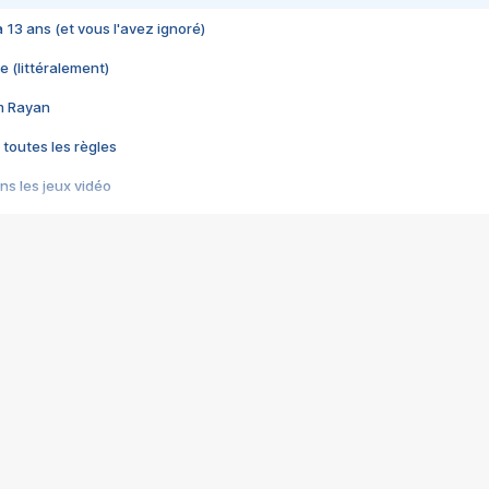
 a 13 ans (et vous l'avez ignoré)
e (littéralement)
im Rayan
 toutes les règles
s les jeux vidéo
us choquant de Rockstar ? - Le scandale BULLY
e plus moche de Steam
du RÊVE tourne au CAUCHEMAR
pendant 8 heures
it… à tort
umiliés par un jeu vidéo
ire - Final Fantasy 8