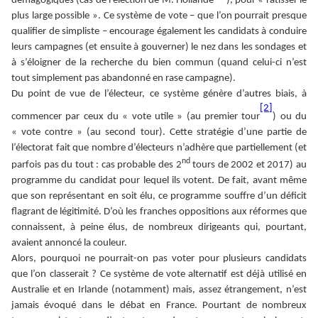
démagogiques (cas de l’élection de M. Hollande
), pour « ratisser le
plus large possible ». Ce système de vote – que l’on pourrait presque
qualifier de simpliste – encourage également les candidats à conduire
leurs campagnes (et ensuite à gouverner) le nez dans les sondages et
à s’éloigner de la recherche du bien commun (quand celui-ci n’est
tout simplement pas abandonné en rase campagne).
Du point de vue de l’électeur, ce système génère d’autres biais, à
[2]
commencer par ceux du « vote utile » (au premier tour
) ou du
« vote contre » (au second tour). Cette stratégie d’une partie de
l’électorat fait que nombre d’électeurs n’adhère que partiellement (et
nd
parfois pas du tout : cas probable des 2
tours de 2002 et 2017) au
programme du candidat pour lequel ils votent. De fait, avant même
que son représentant en soit élu, ce programme souffre d’un déficit
flagrant de légitimité. D’où les franches oppositions aux réformes que
connaissent, à peine élus, de nombreux dirigeants qui, pourtant,
avaient annoncé la couleur.
Alors, pourquoi ne pourrait-on pas voter pour plusieurs candidats
que l’on classerait ? Ce système de vote alternatif est déjà utilisé en
Australie et en Irlande (notamment) mais, assez étrangement, n’est
jamais évoqué dans le débat en France. Pourtant de nombreux