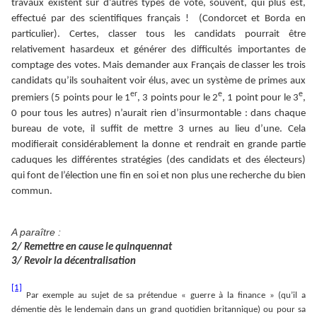
travaux existent sur d’autres types de vote, souvent, qui plus est,
effectué par des scientifiques français ! (Condorcet et Borda en
particulier). Certes, classer tous les candidats pourrait être
relativement hasardeux et générer des difficultés importantes de
comptage des votes. Mais demander aux Français de classer les trois
candidats qu’ils souhaitent voir élus, avec un système de primes aux
er
e
e
premiers (5 points pour le 1
, 3 points pour le 2
, 1 point pour le 3
,
0 pour tous les autres) n’aurait rien d’insurmontable : dans chaque
bureau de vote, il suffit de mettre 3 urnes au lieu d’une. Cela
modifierait considérablement la donne et rendrait en grande partie
caduques les différentes stratégies (des candidats et des électeurs)
qui font de l’élection une fin en soi et non plus une recherche du bien
commun.
A paraître :
2/ Remettre en cause le quinquennat
3/ Revoir la décentralisation
[1]
Par exemple au sujet de sa prétendue « guerre à la finance » (qu’il a
démentie dès le lendemain dans un grand quotidien britannique) ou pour sa