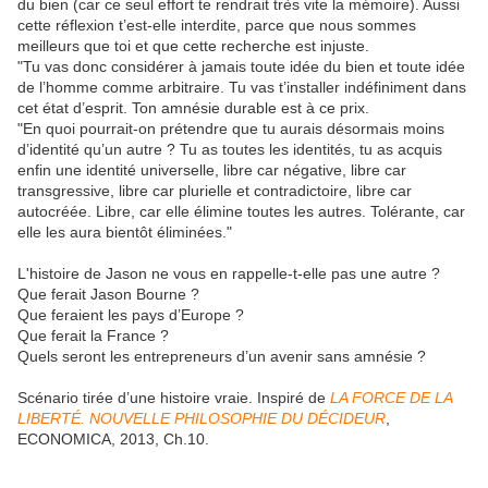
du bien (car ce seul effort te rendrait très vite la mémoire). Aussi
cette réflexion t’est-elle interdite, parce que nous sommes
meilleurs que toi et que cette recherche est injuste.
"Tu vas donc considérer à jamais toute idée du bien et toute idée
de l’homme comme arbitraire. Tu vas t’installer indéfiniment dans
cet état d’esprit. Ton amnésie durable est à ce prix.
"En quoi pourrait-on prétendre que tu aurais désormais moins
d’identité qu’un autre ? Tu as toutes les identités, tu as acquis
enfin une identité universelle, libre car négative, libre car
transgressive, libre car plurielle et contradictoire, libre car
autocréée. Libre, car elle élimine toutes les autres. Tolérante, car
elle les aura bientôt éliminées."
L'histoire de Jason ne vous en rappelle-t-elle pas une autre ?
Que ferait Jason Bourne ?
Que feraient les pays d’Europe ?
Que ferait la France ?
Quels seront les entrepreneurs d’un avenir sans amnésie ?
Scénario tirée d’une histoire vraie. Inspiré de
LA FORCE DE LA
LIBERTÉ. NOUVELLE PHILOSOPHIE DU DÉCIDEUR
,
ECONOMICA, 2013, Ch.10.