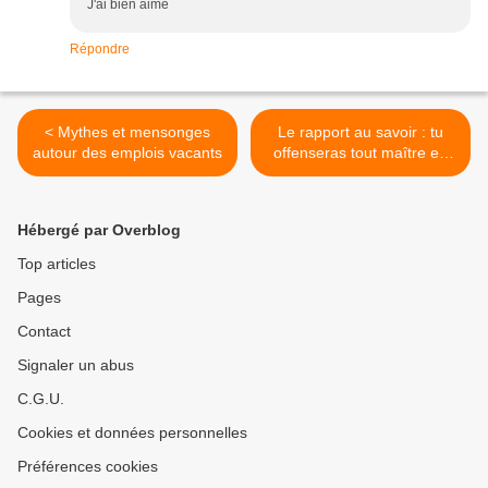
J'ai bien aimé
Répondre
< Mythes et mensonges
Le rapport au savoir : tu
autour des emplois vacants
offenseras tout maître en
position de t’éduquer (6e
commandement du
postmodernisme) >
Hébergé par Overblog
Top articles
Pages
Contact
Signaler un abus
C.G.U.
Cookies et données personnelles
Préférences cookies