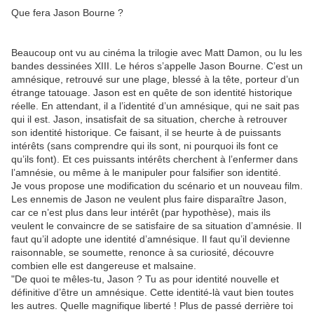
Que fera Jason Bourne ?
Beaucoup ont vu au cinéma la trilogie avec Matt Damon, ou lu les
bandes dessinées XIII. Le héros s’appelle Jason Bourne. C’est un
amnésique, retrouvé sur une plage, blessé à la tête, porteur d’un
étrange tatouage. Jason est en quête de son identité historique
réelle. En attendant, il a l’identité d’un amnésique, qui ne sait pas
qui il est. Jason, insatisfait de sa situation, cherche à retrouver
son identité historique. Ce faisant, il se heurte à de puissants
intérêts (sans comprendre qui ils sont, ni pourquoi ils font ce
qu’ils font). Et ces puissants intérêts cherchent à l’enfermer dans
l’amnésie, ou même à le manipuler pour falsifier son identité.
Je vous propose une modification du scénario et un nouveau film.
Les ennemis de Jason ne veulent plus faire disparaître Jason,
car ce n’est plus dans leur intérêt (par hypothèse), mais ils
veulent le convaincre de se satisfaire de sa situation d’amnésie. Il
faut qu’il adopte une identité d’amnésique. Il faut qu’il devienne
raisonnable, se soumette, renonce à sa curiosité, découvre
combien elle est dangereuse et malsaine.
"De quoi te mêles-tu, Jason ? Tu as pour identité nouvelle et
définitive d’être un amnésique. Cette identité-là vaut bien toutes
les autres. Quelle magnifique liberté ! Plus de passé derrière toi