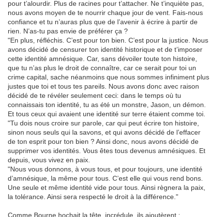
pour t’alourdir. Plus de racines pour t’attacher. Ne t’inquiète pas,
nous avons moyen de te nourrir chaque jour de vent. Fais-nous
confiance et tu n’auras plus que de l’avenir à écrire à partir de
rien. N’as-tu pas envie de préférer ça ?
"En plus, réfléchis. C’est pour ton bien. C’est pour la justice. Nous
avons décidé de censurer ton identité historique et de t’imposer
cette identité amnésique. Car, sans dévoiler toute ton histoire,
que tu n’as plus le droit de connaître, car ce serait pour toi un
crime capital, sache néanmoins que nous sommes infiniment plus
justes que toi et tous tes pareils. Nous avons donc avec raison
décidé de te révéler seulement ceci: dans le temps où tu
connaissais ton identité, tu as été un monstre, Jason, un démon.
Et tous ceux qui avaient une identité sur terre étaient comme toi.
"Tu dois nous croire sur parole, car qui peut écrire ton histoire,
sinon nous seuls qui la savons, et qui avons décidé de l’effacer
de ton esprit pour ton bien ? Ainsi donc, nous avons décidé de
supprimer vos identités. Vous êtes tous devenus amnésiques. Et
depuis, vous vivez en paix.
"Nous vous donnons, à vous tous, et pour toujours, une identité
d’amnésique, la même pour tous. C’est elle qui vous rend bons.
Une seule et même identité vide pour tous. Ainsi règnera la paix,
la tolérance. Ainsi sera respecté le droit à la différence."
Comme Bourne hochait la tête, incrédule, ils ajoutèrent :