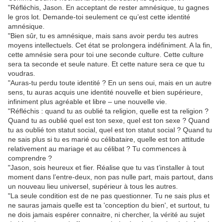
"Réfléchis, Jason. En acceptant de rester amnésique, tu gagnes
le gros lot. Demande-toi seulement ce qu’est cette identité
amnésique.
"Bien sûr, tu es amnésique, mais sans avoir perdu tes autres
moyens intellectuels. Cet état se prolongera indéfiniment. A la fin,
cette amnésie sera pour toi une seconde culture. Cette culture
sera ta seconde et seule nature. Et cette nature sera ce que tu
voudras.
"Auras-tu perdu toute identité ? En un sens oui, mais en un autre
sens, tu auras acquis une identité nouvelle et bien supérieure,
infiniment plus agréable et libre – une nouvelle vie.
"Réfléchis : quand tu as oublié ta religion, quelle est ta religion ?
Quand tu as oublié quel est ton sexe, quel est ton sexe ? Quand
tu as oublié ton statut social, quel est ton statut social ? Quand tu
ne sais plus si tu es marié ou célibataire, quelle est ton attitude
relativement au mariage et au célibat ? Tu commences à
comprendre ?
"Jason, sois heureux et fier. Réalise que tu vas t’installer à tout
moment dans l’entre-deux, non pas nulle part, mais partout, dans
un nouveau lieu universel, supérieur à tous les autres.
"La seule condition est de ne pas questionner. Tu ne sais plus et
ne sauras jamais quelle est ta 'conception du bien', et surtout, tu
ne dois jamais espérer connaitre, ni chercher, la vérité au sujet