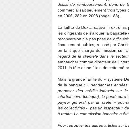
délais de remboursement, donc de teni
commercialisait seulement trois types 
en 2006, 282 en 2008 (page 188) !
La faillite de Dexia, sauvé in extremis
les dirigeants de s’allouer la bagatell
reconversion n’a pas posé de difficultés
financement publics, recasé par Christ
en tant que chargé de mission sur 
l’égard de la clientèle dans le secteur
embaucher comme directeur de l’internat
2011, la tête d’une filiale de cette mê
Mais la grande faillite du « système 
de la banque : «
pendant les années 
proposer des crédits indexés sur le
interbancaire tchèque), la parité euro 
payeur général, par un préfet – pourta
les collectivités -, pas un inspecteur 
à redire. La commission bancaire a ét
Pour retrouver les autres articles sur L