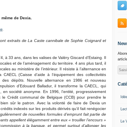
t, même de Dexia.
re
.
 sont extraits de La Caste cannibale de Sophie Coignard et
News
Abonn
4, à 33 ans, dans les valises de Valéry Giscard d’Estaing. Il
articl
 locales et de l’aménagement du territoire. 4 ans plus tard, il
ocales au ministère de l’intérieur. Il résiste à l’alternance en
 CAECL (Caisse d’aide à l’équipement des collectivités
e des dépôts. Nouvelle alternance en 1986 et nouveau
Caté
impulsion d’Edouard Balladur, il transforme la CAECL, qui
, en société anonyme. En 1996, l’entité, progressivement
Idé
vec le Crédit communal de Belgique (CCB) pour prendre le
bien sûr le patron. Avec la volonté de faire de Dexia un
crédits indexés sur les produits dérivés qu’il fait renégocier
Lec
gulièrement de nouvelles formules d’emprunt fait partie de
geants appellent élégamment entre eux « trouiller l’encours »
Le 
ommission à la banque, et permet surtout d’allonger les