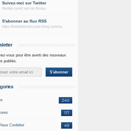
Suivez-moi sur Twitter
//twitter.com/L'oeil de Brutus
S'abonner au flux RSS
https://loeildebrutus.over-blog.com/rss
letter
ez-vous pour être averti des nouveaux
es publiés.
gories
es
240
tures
117
Vieux Cordelier
49