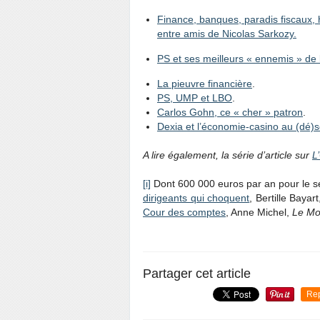
Finance, banques, paradis fiscaux,
entre amis de Nicolas Sarkozy.
PS et ses meilleurs « ennemis » de 
La pieuvre financière
.
PS, UMP et LBO
.
Carlos Gohn, ce « cher » patron
.
Dexia et l’économie-casino au (dé)se
A lire également, la série d’article sur
L
[i]
Dont 600 000 euros par an pour le se
dirigeants qui choquent
, Bertille Bayar
Cour des comptes
, Anne Michel,
Le Mo
Partager cet article
Re