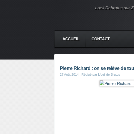
Loeil Debrutus sur Zi
ACCUEIL
CONTACT
Pierre Richard : on se relève de to
27 Août 2014
, Rédigé par L'oeil de Brutus