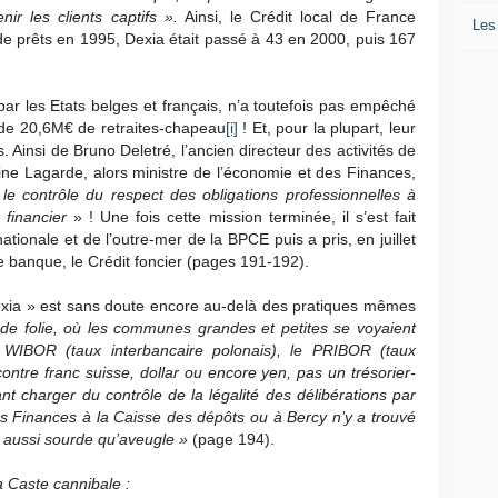
r les clients captifs ».
Ainsi, le Crédit local de France
Les
de prêts en 1995, Dexia était passé à 43 en 2000, puis 167
 par les Etats belges et français, n’a toutefois pas empêché
e de 20,6M€ de retraites-chapeau
[i]
! Et, pour la plupart, leur
. Ainsi de Bruno Deletré, l’ancien directeur des activités de
ine Lagarde, alors ministre de l’économie et des Finances,
«
le contrôle du respect des obligations professionnelles à
 financier
» ! Une fois cette mission terminée, il s’est fait
ionale et de l’outre-mer de la BPCE puis a pris, en juillet
me banque, le Crédit foncier (pages 191-192).
Dexia » est sans doute encore au-delà des pratiques mêmes
de folie, où les communes grandes et petites se voyaient
 WIBOR (taux interbancaire polonais), le PRIBOR (taux
contre franc suisse, dollar ou encore yen, pas un trésorier-
nt charger du contrôle de la légalité des délibérations par
des Finances à la Caisse des dépôts ou à Bercy n’y a trouvé
é aussi sourde qu’aveugle »
(page 194).
a Caste cannibale :