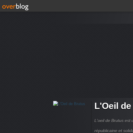
L'Oeil de
L'oeil de Brutus est
républicaine et soli