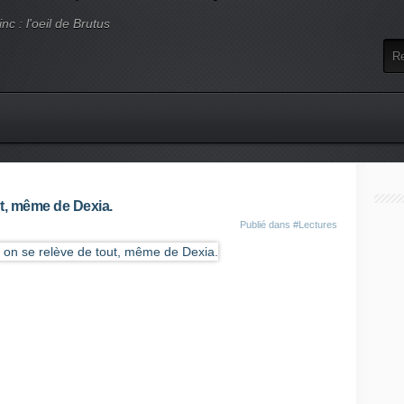
nc : l'oeil de Brutus
ut, même de Dexia.
Publié dans
#Lectures