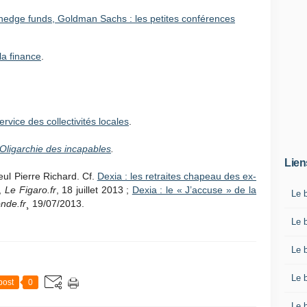
 hedge funds, Goldman Sachs : les petites conférences
la finance
.
rvice des collectivités locales
.
’Oligarchie des incapables
.
Lien
ul Pierre Richard. Cf.
Dexia : les retraites chapeau des ex-
t,
Le Figaro.fr
, 18 juillet 2013 ;
Dexia : le « J’accuse » de la
Le 
nde.fr
¸ 19/07/2013.
Le 
Le 
Le 
post
0
Le 