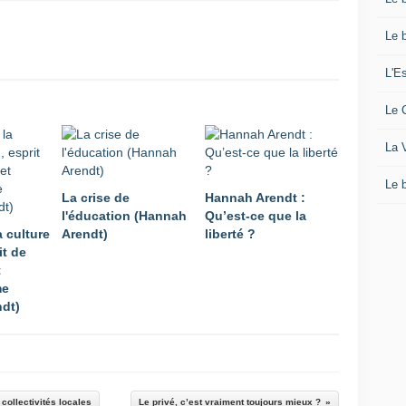
Le 
L'Es
Le C
La 
Le b
La crise de
Hannah Arendt :
l'éducation (Hannah
Qu’est-ce que la
a culture
Arendt)
liberté ?
it de
t
me
dt)
collectivités locales
Le privé, c’est vraiment toujours mieux ?