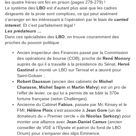
les quatre frères ont fini en prison (pages 278-279) !
Le système des
LBO
est d’autant plus aisé que les cadres
dirigeants de la proie sont complices, ce qui peut aisément
s’arranger en les intéressant à l’opération par le biais de
carried
interest
.
Et c’est parfaitement légal !
Les prédateurs …
Dans ces spécialistes des
LBO
, on trouve couramment des
proches du pouvoir politique :
Ancien inspecteur des Finances passé par la Commission
des opérations de bourse (COB), proche de
René Monory
auprès de qui il a travaillé à la présidence du Sénat,
Hervé
Gastinel
a monté un LBO sur Terreal et a œuvré pour
Saint-Gobain ;
Robert Daussun
(ancien des cabinets de
Michel
Charasse, Michel Sapin
et
Martin Malvy
) est un pro de
l’effet de levier, ce qui lui a permis de se bâtir la 370e
fortune française (selon Challenges).
Ancienne du Cabinet
Fabius
, passée par Mc Kinsey et le
FMI,
Hélène Ploix
s’est associée à
Jean Gore
(un de
donateurs du « Premier cercle » de
Nicolas Sarkozy
) pour
monter une alliance avec
Jean-Daniel Camus
(ancien
conseiller de VGE à l’Elysée et patron du fond de LBO
Orium) pour s’emparer des slips Eminence.