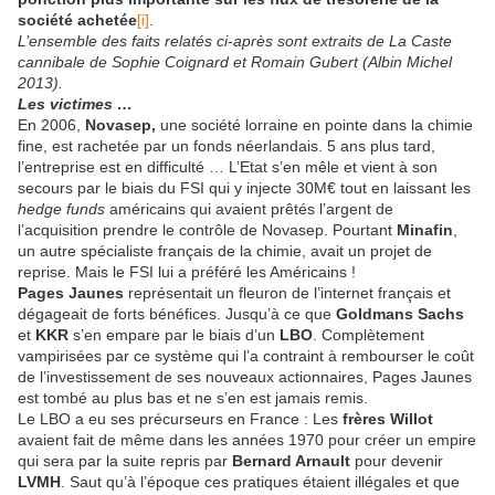
société achetée
[i]
.
L’ensemble des faits relatés ci-après sont extraits de La Caste
cannibale de Sophie Coignard et Romain Gubert (Albin Michel
2013).
Les victimes …
En 2006,
Novasep,
une société lorraine en pointe dans la chimie
fine, est rachetée par un fonds néerlandais. 5 ans plus tard,
l’entreprise est en difficulté … L’Etat s’en mêle et vient à son
secours par le biais du FSI qui y injecte 30M€ tout en laissant les
hedge funds
américains qui avaient prêtés l’argent de
l’acquisition prendre le contrôle de Novasep. Pourtant
Minafin
,
un autre spécialiste français de la chimie, avait un projet de
reprise. Mais le FSI lui a préféré les Américains !
Pages Jaunes
représentait un fleuron de l’internet français et
dégageait de forts bénéfices. Jusqu’à ce que
Goldmans Sachs
et
KKR
s’en empare par le biais d’un
LBO
. Complètement
vampirisées par ce système qui l’a contraint à rembourser le coût
de l’investissement de ses nouveaux actionnaires, Pages Jaunes
est tombé au plus bas et ne s’en est jamais remis.
Le LBO a eu ses précurseurs en France : Les
frères Willot
avaient fait de même dans les années 1970 pour créer un empire
qui sera par la suite repris par
Bernard Arnault
pour devenir
LVMH
. Saut qu’à l’époque ces pratiques étaient illégales et que