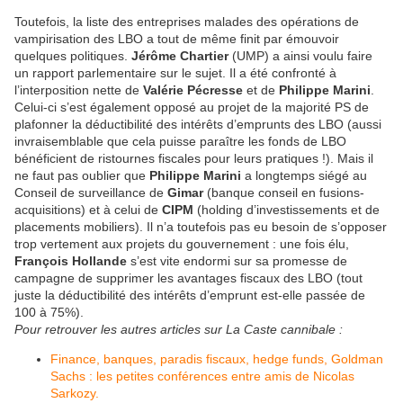
Toutefois, la liste des entreprises malades des opérations de
vampirisation des LBO a tout de même finit par émouvoir
quelques politiques.
Jérôme Chartier
(UMP) a ainsi voulu faire
un rapport parlementaire sur le sujet. Il a été confronté à
l’interposition nette de
Valérie Pécresse
et de
Philippe Marini
.
Celui-ci s’est également opposé au projet de la majorité PS de
plafonner la déductibilité des intérêts d’emprunts des LBO (aussi
invraisemblable que cela puisse paraître les fonds de LBO
bénéficient de ristournes fiscales pour leurs pratiques !). Mais il
ne faut pas oublier que
Philippe Marini
a longtemps siégé au
Conseil de surveillance de
Gimar
(banque conseil en fusions-
acquisitions) et à celui de
CIPM
(holding d’investissements et de
placements mobiliers). Il n’a toutefois pas eu besoin de s’opposer
trop vertement aux projets du gouvernement : une fois élu,
François Hollande
s’est vite endormi sur sa promesse de
campagne de supprimer les avantages fiscaux des LBO (tout
juste la déductibilité des intérêts d’emprunt est-elle passée de
100 à 75%).
Pour retrouver les autres articles sur La Caste cannibale :
Finance, banques, paradis fiscaux, hedge funds, Goldman
Sachs : les petites conférences entre amis de Nicolas
Sarkozy.