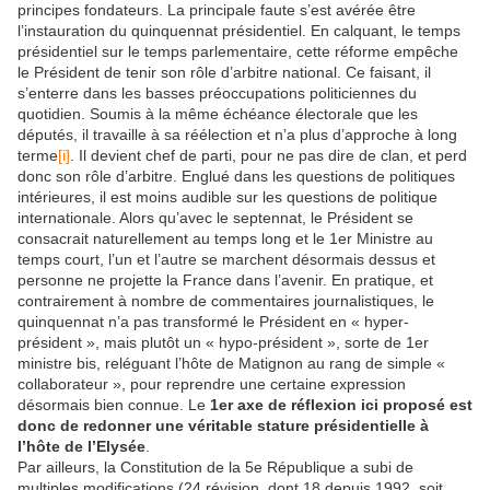
principes fondateurs. La principale faute s’est avérée être
l’instauration du quinquennat présidentiel. En calquant, le temps
présidentiel sur le temps parlementaire, cette réforme empêche
le Président de tenir son rôle d’arbitre national. Ce faisant, il
s’enterre dans les basses préoccupations politiciennes du
quotidien. Soumis à la même échéance électorale que les
députés, il travaille à sa réélection et n’a plus d’approche à long
terme
[i]
. Il devient chef de parti, pour ne pas dire de clan, et perd
donc son rôle d’arbitre. Englué dans les questions de politiques
intérieures, il est moins audible sur les questions de politique
internationale. Alors qu’avec le septennat, le Président se
consacrait naturellement au temps long et le 1er Ministre au
temps court, l’un et l’autre se marchent désormais dessus et
personne ne projette la France dans l’avenir. En pratique, et
contrairement à nombre de commentaires journalistiques, le
quinquennat n’a pas transformé le Président en « hyper-
président », mais plutôt un « hypo-président », sorte de 1er
ministre bis, reléguant l’hôte de Matignon au rang de simple «
collaborateur », pour reprendre une certaine expression
désormais bien connue. Le
1er axe de réflexion ici proposé est
donc de
redonner une véritable stature présidentielle à
l’hôte de l’Elysée
.
Par ailleurs, la Constitution de la 5e République a subi de
multiples modifications (24 révision, dont 18 depuis 1992, soit