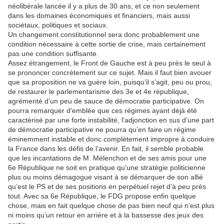
néolibérale lancée il y a plus de 30 ans, et ce non seulement
dans les domaines économiques et financiers, mais aussi
sociétaux, politiques et sociaux.
Un changement constitutionnel sera donc probablement une
condition nécessaire à cette sortie de crise, mais certainement
pas une condition suffisante.
Assez étrangement, le Front de Gauche est à peu près le seul à
se prononcer concrètement sur ce sujet. Mais il faut bien avouer
que sa proposition ne va guère loin, puisqu’il s’agit, peu ou prou,
de restaurer le parlementarisme des 3e et 4e république,
agrémenté d’un peu de sauce de démocratie participative. On
pourra remarquer d’emblée que ces régimes ayant déjà été
caractérisé par une forte instabilité, l’adjonction en sus d’une part
de démocratie participative ne pourra qu’en faire un régime
éminemment instable et donc complètement impropre à conduire
la France dans les défis de l’avenir. En fait, il semble probable
que les incantations de M. Mélenchon et de ses amis pour une
6e République ne soit en pratique qu’une stratégie politicienne
plus ou moins démagogue visant à se démarquer de son allié
qu’est le PS et de ses positions en perpétuel rejet d’à peu près
tout. Avec sa 6e République, le FDG propose enfin quelque
chose, mais en fait quelque chose de pas bien neuf qui n’est plus
ni moins qu’un retour en arrière et à la bassesse des jeux des